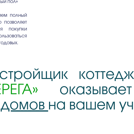
лый пол»
яем полный
о позволяет
я покупки
льзоваться
годовых.
стройщик коттедж
РЕГА»
оказывает
у домов
на вашем уч