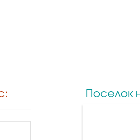
с:
Поселок н