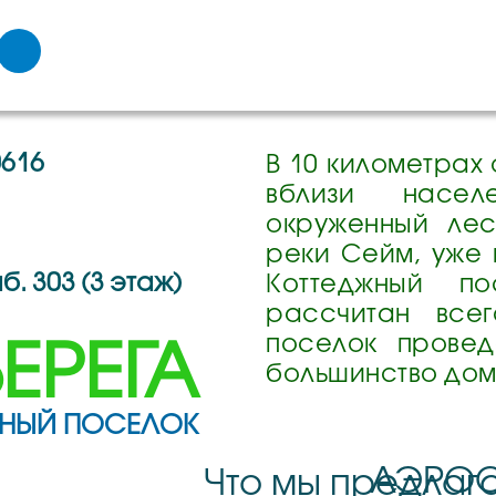
0616
В 10 километрах 
вблизи насел
окруженный ле
реки Сейм, уже 
аб. 303 (3 этаж)
Коттеджный по
рассчитан все
поселок провед
ЕРЕГА
большинство дом
ЖНЫЙ ПОСЕЛОК
АЭРОС
Что мы предлаг