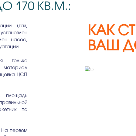
О 170 КВ.М.:
ции (газ,
КАК С
 установлен
влен насос,
ВАШ Д
луатации
ся только
: материал
лицовкa ЦСП
, площадь
 правильной
кетник по
. На первом