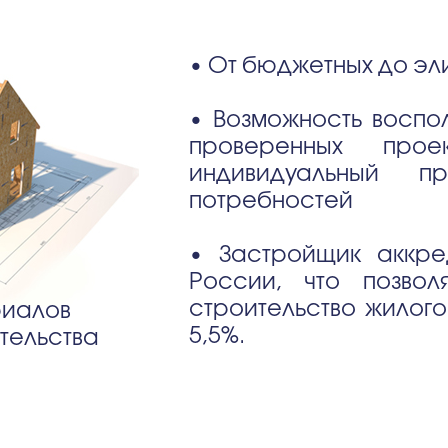
• От бюджетных до эл
• Возможность воспол
проверенных прое
индивидуальный 
потребностей
• Застройщик аккре
России, что позво
строительство жилого
риалов
5,5%.
ительства