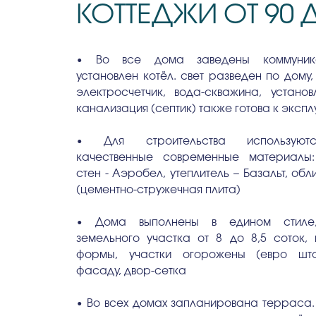
КОТТЕДЖИ ОТ 90 Д
• Во все дома заведены коммуника
установлен котёл. свет разведен по дому,
электросчетчик, вода-скважина, устано
канализация (септик) также готова к эксп
• Для строительства используют
качественные современные материалы
стен - Aэpoбел, утеплитель – Базальт, об
(цементно-стружечная плита)
• Дома выполнены в едином стиле
земельного участка от 8 до 8,5 соток,
формы, участки огорожены (евро шта
фасаду, двор-сетка
• Во всех домах запланирована терраса